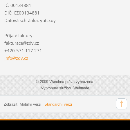
IČ: 00134881
DIČ: CZ00134881
Datová schránka: yutcxuy
Přijaté faktury:
fakturace@zdv.cz
+420-571 117 271
info@zdv
.cz
© 2009 Všechna práva vyhrazena.
Vytvořeno službou
Webnode
Zobrazit:
Mobilní verzi
|
Standardní verzi