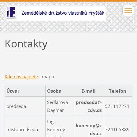
Kontakty
Kde nás najdete
- mapa
Útvar
Osoba
E-mail
Telefon
Sedlářová
predseda@
předseda
571117271
Dagmar
zdv.cz
Ing.
konecny@z
místopředseda
Konečný
724165889
dv.cz