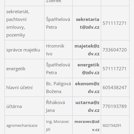
Zdeněk
sekretariát,
pachtovní
Špaňhelová
sekretaria
571117271
smlouvy,
Petra
t@zdv.cz
pozemky
Hromník
majetek@z
správce majetku
733604720
Ivo
dv.cz
Špaňhelová
energetik
energetik
571117271
Petra
@zdv.cz
Bc. Paligová
ekonom@z
hlavní účetní
605438247
Božena
dv.cz
Řiháková
uctarna@z
účtárna
770193789
Jana
dv.cz
Ing. Moravec
moravec@zd
agromechanizace
602154291
Jiří
v.cz