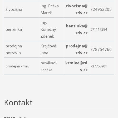
Ing. Peška
zivocisna@
živočišná
724952205
Marek
zdv.cz
Ing.
benzinka@
benzinka
Konečný
571117284
zdv.cz
Zdeněk
prodejna
Krajčová
prodejna@
778754766
potravin
Jana
zdv.cz
krmiva@zd
Nováková
prodejna krmiv
737750901
v.cz
Zdeňka
Kontakt