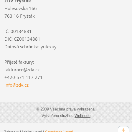
ZDV Fryšták
Holešovská 166
763 16 Fryšták
IČ: 00134881
DIČ: CZ00134881
Datová schránka: yutcxuy
Přijaté faktury:
fakturace@zdv.cz
+420-571 117 271
info@zdv
.cz
© 2009 Všechna práva vyhrazena.
Vytvořeno službou
Webnode